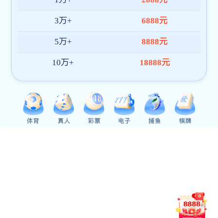
查看详情 +
交大航空航天庆祝建党百年举行“百人百架机
航模组装实践
查看详情 +
www.3499.com 经济管理速8体育直播app获
index3499拉斯维加斯 华中农业大学教学成
奖特等奖
查看详情 +