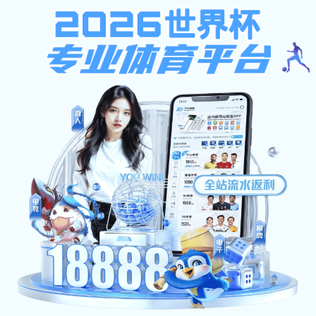
速8体育直播app
新闻公
创新实
联系我们
速8体育直播app
电子邮箱