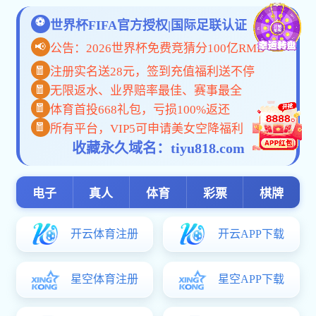
吕新颖：
[email protected]
张晓晖：
[email protected]
欢迎联系！